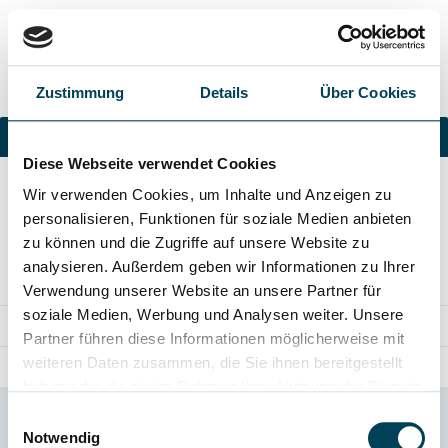
Navigation
Zustimmung
Details
Über Cookies
Kostenloser Versand ab 100 Euro
Diese Webseite verwendet Cookies
Ihr Warenkorb ist leer.
Wir verwenden Cookies, um Inhalte und Anzeigen zu
personalisieren, Funktionen für soziale Medien anbieten
zu können und die Zugriffe auf unsere Website zu
analysieren. Außerdem geben wir Informationen zu Ihrer
Unsere Leidenschaft für Licht
Verwendung unserer Website an unsere Partner für
soziale Medien, Werbung und Analysen weiter. Unsere
Service-Hotline
Partner führen diese Informationen möglicherweise mit
Rechtliche Informationen
weiteren Daten zusammen, die Sie ihnen bereitgestellt
haben oder die sie im Rahmen Ihrer Nutzung der Dienste
Zahlungsarten
gesammelt haben.
Einwilligungsauswahl
Notwendig