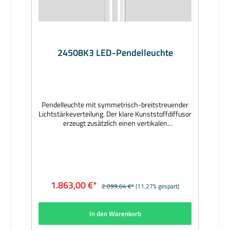
24508K3 LED-Pendelleuchte
Pendelleuchte mit symmetrisch-breitstreuender
Lichtstärkeverteilung. Der klare Kunststoffdiffusor
erzeugt zusätzlich einen vertikalen
Lichtstärkeanteil. Leuchten für einen guten
Sehkomfort in Passagen, Galerien und
Durchgängen. Mit Leitungspendel und
Anschlussdose. Eingebautes elektronisches
Vorschaltgerät, DALI steuerbar. Hersteller:
BEGAMaterial: Aluminiumguss, Aluminium,
1.863,00 €*
2.099,64 €*
(11.27% gespart)
Edelstahl, Farbe grafit, Sicherheitsglas, Reflektor
aus eloxiertem Reinstaluminium,
Kunststoffdiffusor klarAbmessungen (mm): Ø 190
In den Warenkorb
x 985, Abhängung max. 3180Bestückung: 40W
LED 3000KLichtstrom (lm): 4520Lieferumfang: