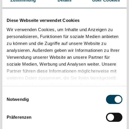
In den Warenkorb
LeuchtmittelLieferzeit: 1 Woche
Diese Webseite verwendet Cookies
%
Wir verwenden Cookies, um Inhalte und Anzeigen zu
personalisieren, Funktionen für soziale Medien anbieten
zu können und die Zugriffe auf unsere Website zu
analysieren. Außerdem geben wir Informationen zu Ihrer
Verwendung unserer Website an unsere Partner für
soziale Medien, Werbung und Analysen weiter. Unsere
Partner führen diese Informationen möglicherweise mit
weiteren Daten zusammen, die Sie ihnen bereitgestellt
haben oder die sie im Rahmen Ihrer Nutzung der Dienste
gesammelt haben.
Einwilligungsauswahl
24507K3 LED-Pendelleuchte
Notwendig
Mit Klick auf „[Zustimmen / Alles akzeptieren / etc.]“
erteilen Sie Ihre Einwilligung auch in die Weitergabe über
Präferenzen
Ihr Verhalten in unserem Shop an unseren Partner, die
shopware AG (Ebbinghoff 10, 48624 Schöppingen,
Pendelleuchte mit symmetrisch-breitstreuender