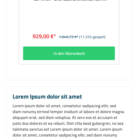
Neuanlagen oder für die Beleuchtung historischer
Bausubstanz - es sind ausgezeichnete Elemente
vorbildlicher Lichtgestaltung. Hersteller:
BEGAMaterial: Aluminiumguss, Aluminium,
Edelstahl, Opalglas, Leitungspendel
schwarzAbmessungen (mm): Ø 350, Abpendelung
929,00 €*
1.046,72 €*
(11.25% gespart)
2000Bestückung: 1 x LED-Lampe 12W 3000K
E27Lichtstrom (lm): 1160Lieferumfang: inkl.
LeuchtmittelLieferzeit: 1 Woche
In den Warenkorb
Lorem Ipsum dolor sit amet
Lorem ipsum dolor sit amet, consetetur sadipscing elitr, sed
diam nonumy eirmod tempor invidunt ut labore et dolore magna
aliquyam erat, sed diam voluptua. At vero eos et accusam et
justo duo dolores et ea rebum. Stet clita kasd gubergren, no sea
takimata sanctus est Lorem ipsum dolor sit amet. Lorem ipsum
dolor sit amet, consetetur sadipscing elitr, sed diam nonumy