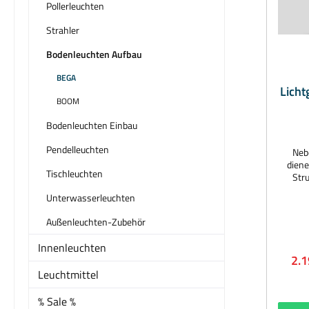
Pollerleuchten
Strahler
Bodenleuchten Aufbau
BEGA
Licht
BOOM
Bodenleuchten Einbau
Pendelleuchten
Neb
diene
Tischleuchten
Str
Flächen
Unterwasserleuchten
i
Struk
Außenleuchten-Zubehör
erf
Mater
Innenleuchten
2.
Lichtg
Leuchtmittel
Mögli
Freif
% Sale %
rob