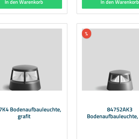
In den Warenkorb
In den Warenkor
Material: Aluminiumguss,
BEGAMaterial: Aluminiumguss,
Aluminium und Edelstahl,
Aluminium und Edelsta
schichtungstechnologie BEGA
Beschichtungstechnologi
coat®, Farbe silber, Kristallglas,
Tricoat®, Farbe silber, Krista
sche Silikonlinse · BEGA Hybrid
optische Silikonlinse · BEGA
bmessungen (mm): Ø 160/210
Optics®Abmessungen (mm): Ø 160/210
%
150Bestückung: 22.5W LED
x 150Bestückung: 22.5W LED
3000KLichtstrom (lm):
4000KLichtstrom (lm)
1537Lieferumfang: inkl.
1537Lieferumfang: inkl.
LeuchtmittelLieferzeit: 1 Woche
Leuchtmitte
7K4 Bodenaufbauleuchte,
84752AK3
grafit
Bodenaufbauleuchte, 