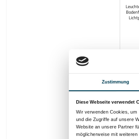
Leucht
Bodenf
Licht
von Vo
priv
Ein
Montag
Fun
bes
736
Eingeba
Mit 
A
BEGA
Zustimmung
Be
Tri
opti
Optics®A
Diese Webseite verwendet 
%
x 
Wir verwenden Cookies, um I
4000KLichtst
und die Zugriffe auf unsere 
Website an unsere Partner fü
möglicherweise mit weiteren