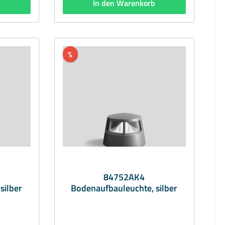
b
In den Warenkorb
BEGAMaterial: Aluminiumguss,
hl,
Aluminium und Edelstahl,
e BEGA
Beschichtungstechnologie BEGA
llglas,
Tricoat®, Farbe grafit, Kristallglas,
 Hybrid
optische Silikonlinse · BEGA Hybrid
Optics®Abmessungen (mm): Ø 160/210
%
x 150Bestückung: 22.5W LED
:
3000KLichtstrom (lm):
1537Lieferumfang: inkl.
lLieferzeit: 1 Woche
LeuchtmittelLieferzeit: 1 Woche
84752AK4
silber
Bodenaufbauleuchte, silber