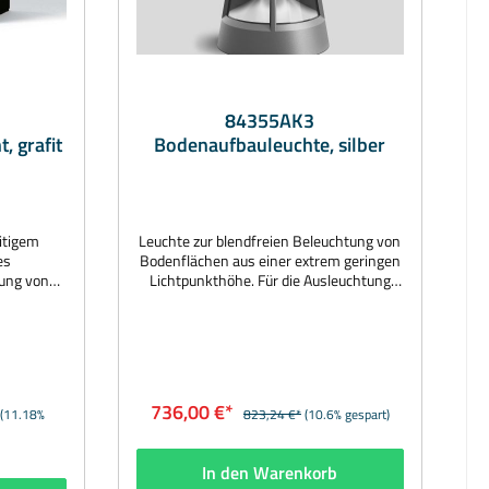
84355AK3
, grafit
Bodenaufbauleuchte, silber
itigem
Leuchte zur blendfreien Beleuchtung von
es
Bodenflächen aus einer extrem geringen
rung von
Lichtpunkthöhe. Für die Ausleuchtung
ntlichen
von Vorplätzen, Einfahrten und Wegen in
 verteilt
privaten und öffentlichen Anlagen.
gerechten
Einseitiger Lichtaustritt 180°. Mit
iten.
Montageplatte zum Aufschrauben auf ein
e Leuchte
Fundament oder auf ein separat zu
ung von
bestelllendes Anschlussgehäuse.
736,00 €*
(11.18%
823,24 €*
(10.6% gespart)
ger
Eingebautes LED-Netzteil DALI steuerbar.
volle
Mit integriertem Wasserstopper und
rweilen
Anschlussleitung. Hersteller:
In den Warenkorb
bei
BEGAMaterial: Aluminiumguss,