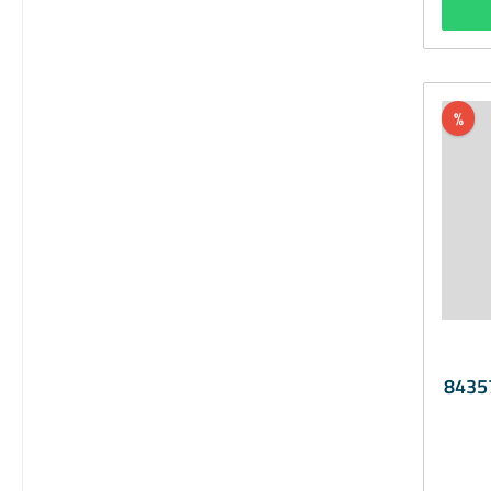
BEGA
Be
Tri
opti
Optics®A
%
x 
8435