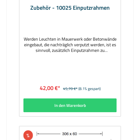
Zubehör - 10025 Einputzrahmen
Werden Leuchten in Mauerwerk oder Betonwände
eingebaut, die nachträglich verputzt werden, ist es
sinnvoll, zusätzlich Einputzrahmen zu
verwenden. Hersteller: BEGAMaterial: Rahmen
Aluminium, grafit; Zentrierplatte aus
StyropurAbmessungen (mm): 245 x 60 x
35Lieferzeit: 1 Woche
42,00 €*
45,70 €*
(8.1% gespart)
In den Warenkorb
%