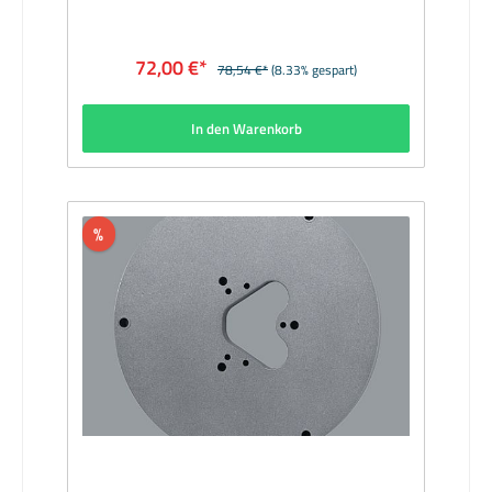
72,00 €*
78,54 €*
(8.33% gespart)
In den Warenkorb
%