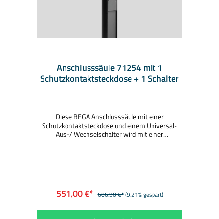
Anschlusssäule 71254 mit 1
Schutzkontaktsteckdose + 1 Schalter
Diese BEGA Anschlusssäule mit einer
Schutzkontaktsteckdose und einem Universal-
Aus-/ Wechselschalter wird mit einer
Montageplatte auf ein bauseitiges Fundament
oder auf ein Erdstück aus feuerverzinktem Stahl
geschraubt. Erdstücke sind Ergänzungsteile und
separat zu bestellen. Hersteller: BEGAMaterial:
Aluminiumguss, Aluminium und Edelstahl,
Beschichtungstechnologie BEGA Unidure®, Farbe
551,00 €*
606,90 €*
(9.21% gespart)
grafitAbmessungen (mm): 550 x 130 x 105, Fuß Ø
165Lieferzeit: 1 Woche