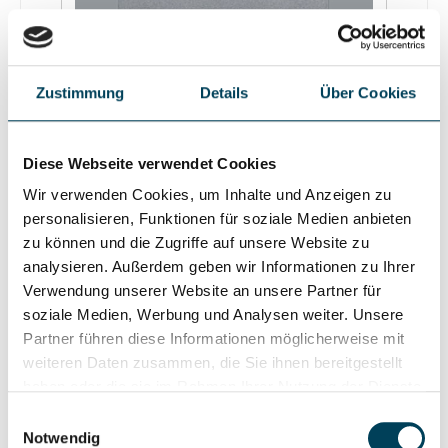
Zustimmung
Details
Über Cookies
Diese Webseite verwendet Cookies
Wir verwenden Cookies, um Inhalte und Anzeigen zu
33983.000 Montageplatte Zubehör für
personalisieren, Funktionen für soziale Medien anbieten
ERCO-Leuchten
zu können und die Zugriffe auf unsere Website zu
analysieren. Außerdem geben wir Informationen zu Ihrer
Verwendung unserer Website an unsere Partner für
ERCO Hersteller: ERCOMaterial: Aluminiumguss
soziale Medien, Werbung und Analysen weiter. Unsere
No-Rinse-oberflächenbehandelt und zweifach
Partner führen diese Informationen möglicherweise mit
pulverbeschichtet, Farbe graphitAbmessungen
weiteren Daten zusammen, die Sie ihnen bereitgestellt
(mm): 220 x 220 x 15.5Lieferzeit: 2 Wochen
haben oder die sie im Rahmen Ihrer Nutzung der Dienste
gesammelt haben.
Einwilligungsauswahl
Notwendig