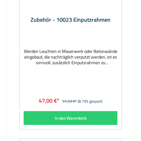
Zubehör - 10023 Einputzrahmen
Werden Leuchten in Mauerwerk oder Betonwände
eingebaut, die nachträglich verputzt werden, ist es
sinnvoll, zusätzlich Einputzrahmen zu
verwenden. Hersteller: BEGAMaterial: Rahmen
Aluminium, grafit; Zentrierplatte aus
StyropurAbmessungen (mm): 314 x 70 x
35Lieferzeit: 1 Woche
47,00 €*
51,53 €*
(8.79% gespart)
In den Warenkorb