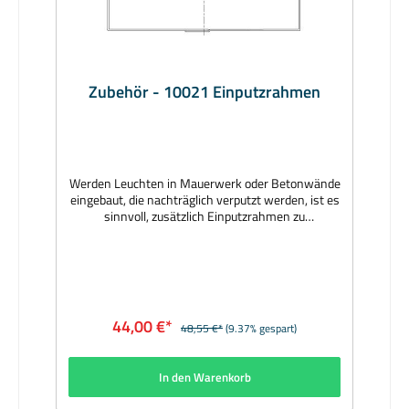
Zubehör - 10021 Einputzrahmen
Werden Leuchten in Mauerwerk oder Betonwände
eingebaut, die nachträglich verputzt werden, ist es
sinnvoll, zusätzlich Einputzrahmen zu
verwenden. Hersteller: BEGAMaterial: Rahmen
Aluminium, grafit; Zentrierplatte aus
StyropurAbmessungen (mm): 180 x 70 x
35Lieferzeit: 1 Woche
44,00 €*
48,55 €*
(9.37% gespart)
In den Warenkorb