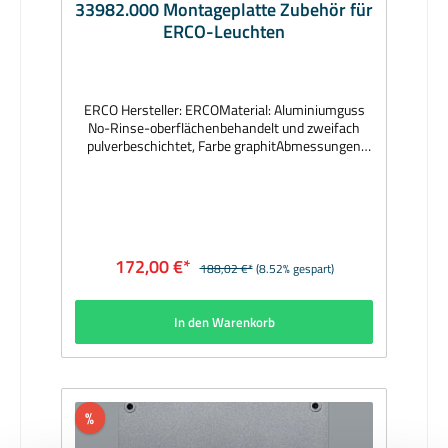
33982.000 Montageplatte Zubehör für
ERCO-Leuchten
ERCO Hersteller: ERCOMaterial: Aluminiumguss
No-Rinse-oberflächenbehandelt und zweifach
pulverbeschichtet, Farbe graphitAbmessungen
(mm): Ø 260 x 24Lieferzeit: 2 Wochen
172,00 €*
188,02 €*
(8.52% gespart)
In den Warenkorb
%