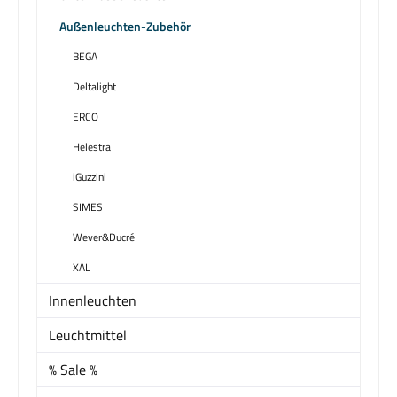
Außenleuchten-Zubehör
BEGA
Deltalight
ERCO
Helestra
iGuzzini
SIMES
Wever&Ducré
XAL
Innenleuchten
Leuchtmittel
% Sale %