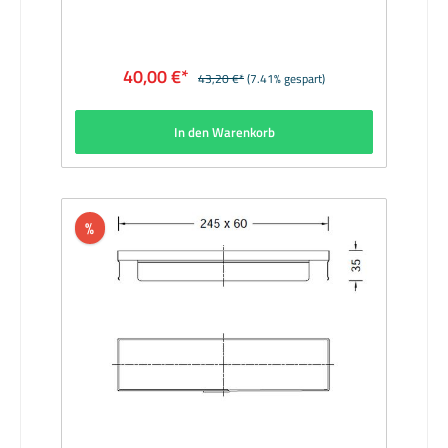
StyropurAbmessungen (mm): 155 x 60 x
35Lieferzeit: 1 Woche
40,00 €*
43,20 €*
(7.41% gespart)
In den Warenkorb
%