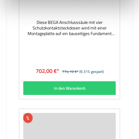
Diese BEGA Anschlusssäule mit vier
Schutzkontaktsteckdosen wird mit einer
Montageplatte auf ein bauseitiges Fundament
oder auf ein Erdstück aus feuerverzinktem Stahl
geschraubt. Erdstücke sind Ergänzungsteile und
separat zu bestellen. Hersteller: BEGAMaterial:
Aluminiumguss, Aluminium und Edelstahl,
Beschichtungstechnologie BEGA Unidure®, Farbe
grafitAbmessungen (mm): 550 x 130 x 105, Fuß Ø
702,00 €*
774,10 €*
(9.31% gespart)
165Lieferzeit: 1 Woche
In den Warenkorb
%