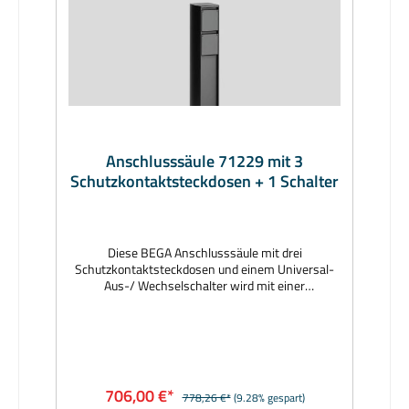
Anschlusssäule 71229 mit 3
Schutzkontaktsteckdosen + 1 Schalter
Diese BEGA Anschlusssäule mit drei
Schutzkontaktsteckdosen und einem Universal-
Aus-/ Wechselschalter wird mit einer
Montageplatte auf ein bauseitiges Fundament
oder auf ein Erdstück aus feuerverzinktem Stahl
geschraubt. Erdstücke sind Ergänzungsteile und
separat zu bestellen. Hersteller: BEGAMaterial:
Aluminiumguss, Aluminium und Edelstahl,
Beschichtungstechnologie BEGA Unidure®, Farbe
706,00 €*
778,26 €*
(9.28% gespart)
grafitAbmessungen (mm): 550 x 130 x 105, Fuß Ø