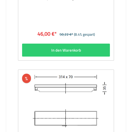
verwenden. Hersteller: BEGAMaterial: Rahmen
Aluminium, grafit; Zentrierplatte aus
StyropurAbmessungen (mm): 254 x 70 x
35Lieferzeit: 1 Woche
46,00 €*
50,22 €*
(8.4% gespart)
In den Warenkorb
%