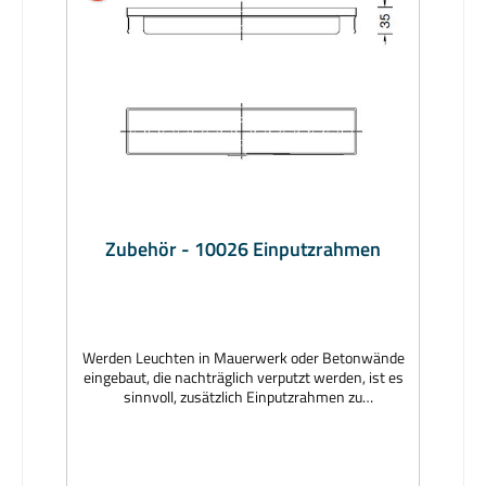
Zubehör - 10026 Einputzrahmen
Werden Leuchten in Mauerwerk oder Betonwände
eingebaut, die nachträglich verputzt werden, ist es
sinnvoll, zusätzlich Einputzrahmen zu
verwenden. Hersteller: BEGAMaterial: Rahmen
Aluminium, grafit; Zentrierplatte aus
StyropurAbmessungen (mm): 306 x 60 x
35Lieferzeit: 1 Woche