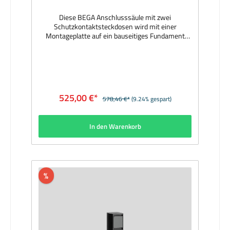
Diese BEGA Anschlusssäule mit zwei
Schutzkontaktsteckdosen wird mit einer
Montageplatte auf ein bauseitiges Fundament
oder auf ein Erdstück aus feuerverzinktem Stahl
geschraubt. Erdstücke sind Ergänzungsteile und
separat zu bestellen. Hersteller: BEGAMaterial:
Aluminiumguss, Aluminium und Edelstahl,
Beschichtungstechnologie BEGA Unidure®, Farbe
grafitAbmessungen (mm): 550 x 130 x 105, Fuß Ø
525,00 €*
578,46 €*
(9.24% gespart)
165Lieferzeit: 1 Woche
In den Warenkorb
%