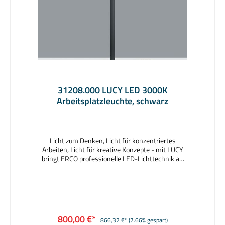
31208.000 LUCY LED 3000K
Arbeitsplatzleuchte, schwarz
Licht zum Denken, Licht für konzentriertes
Arbeiten, Licht für kreative Konzepte - mit LUCY
bringt ERCO professionelle LED-Lichttechnik an
jeden Arbeitsplatz, beispielsweise in Bibliotheken,
Büros oder im Wohnbereich. Das minimalistische
Design ist flexibel in der Anwendung, hochwertig
in der Erscheinung und intuitiv bedienbar. Der
Leuchtenkopf ist um 180° drehbar und lässt sich
individuell ausrichten. Das geschlossene optische
800,00 €*
866,32 €*
(7.66% gespart)
System liegt geschützt im Inneren der Leuchte