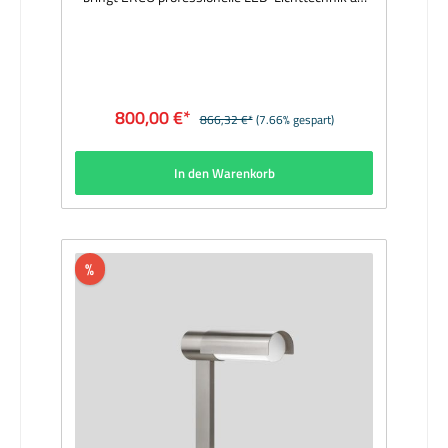
jeden Arbeitsplatz, beispielsweise in Bibliotheken,
Büros oder im Wohnbereich. Das minimalistische
Design ist flexibel in der Anwendung, hochwertig
in der Erscheinung und intuitiv bedienbar. Der
Leuchtenkopf ist um 180° drehbar und lässt sich
individuell ausrichten. Das geschlossene optische
800,00 €*
866,32 €*
(7.66% gespart)
System liegt geschützt im Inneren der Leuchte
und garantiert damit blendfreies Licht mit hohem
Sehkomfort. Über einen Tastdimmer ist LUCY
In den Warenkorb
schaltbar und lässt sich bis auf 1% stufenlos
herunterdimmen. Hersteller: ERCOAuszeichnung:
iF Gold Award 2017, German Design Award
Winner 2017, Best of Best Iconic Award
2016Material: Aluminiumprofil silber
pulverbeschichtet; Standfuß: Aluminiumguss,
%
silber pulverbeschichtet; Standfläche, rutschfester
Kunststoff, anthrazit; Reflektor: Kunststoff,
aluminiumbedampft, silber glänzend; Softeclinse;
Abblendelement: Kunststoff,
schwarzAbmessungen (mm): Höhe 749, Fuß Ø
171, Kabel mit Steckernetzteil 2000Bestückung:
10W LED 4000KLichtstrom (lm):
1230Lieferumfang: inkl. LeuchtmittelLieferzeit: 3
Wochen