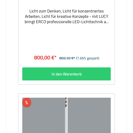
Licht zum Denken, Licht für konzentriertes
Arbeiten, Licht für kreative Konzepte - mit LUCY
bringt ERCO professionelle LED-Lichttechnik an
jeden Arbeitsplatz, beispielsweise in Bibliotheken,
Büros oder im Wohnbereich. Das minimalistische
Design ist flexibel in der Anwendung, hochwertig
in der Erscheinung und intuitiv bedienbar. Der
Leuchtenkopf ist um 180° drehbar und lässt sich
individuell ausrichten. Das geschlossene optische
800,00 €*
866,32 €*
(7.66% gespart)
System liegt geschützt im Inneren der Leuchte
und garantiert damit blendfreies Licht mit hohem
Sehkomfort. Über einen Tastdimmer ist LUCY
In den Warenkorb
schaltbar und lässt sich bis auf 1% stufenlos
herunterdimmen. Hersteller: ERCOAuszeichnung:
iF Gold Award 2017, German Design Award
Winner 2017, Best of Best Iconic Award
2016Material: Aluminiumprofil schwarz
pulverbeschichtet; Standfuß: Aluminiumguss,
%
schwar pulverbeschichtet; Standfläche,
rutschfester Kunststoff, anthrazit; Reflektor:
Kunststoff, aluminiumbedampft, silber glänzend;
Softeclinse; Abblendelement: Kunststoff,
schwarzAbmessungen (mm): Höhe 749, Fuß Ø