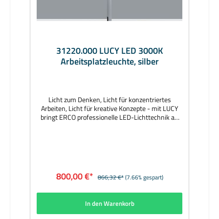
1230Lieferumfang: inkl. LeuchtmittelLieferzeit: 3
Wochen
31220.000 LUCY LED 3000K
Arbeitsplatzleuchte, silber
Licht zum Denken, Licht für konzentriertes
Arbeiten, Licht für kreative Konzepte - mit LUCY
bringt ERCO professionelle LED-Lichttechnik an
jeden Arbeitsplatz, beispielsweise in Bibliotheken,
Büros oder im Wohnbereich. Das minimalistische
Design ist flexibel in der Anwendung, hochwertig
in der Erscheinung und intuitiv bedienbar. Der
Leuchtenkopf ist um 180° drehbar und lässt sich
individuell ausrichten. Das geschlossene optische
800,00 €*
866,32 €*
(7.66% gespart)
System liegt geschützt im Inneren der Leuchte
und garantiert damit blendfreies Licht mit hohem
Sehkomfort. Über einen Tastdimmer ist LUCY
In den Warenkorb
schaltbar und lässt sich bis auf 1% stufenlos
herunterdimmen. Hersteller: ERCOAuszeichnung: