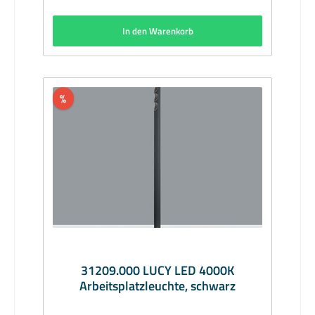
und garantiert damit blendfreies Licht mit hohem
Sehkomfort. Über einen Tastdimmer ist LUCY
In den Warenkorb
schaltbar und lässt sich bis auf 1% stufenlos
herunterdimmen. Hersteller: ERCOAuszeichnung:
iF Gold Award 2017, German Design Award
Winner 2017, Best of Best Iconic Award
2016Material: Aluminiumprofil schwarz
pulverbeschichtet; Standfuß: Aluminiumguss,
%
schwar pulverbeschichtet; Standfläche,
rutschfester Kunststoff, anthrazit; Reflektor:
Kunststoff, aluminiumbedampft, silber glänzend;
Softeclinse; Abblendelement: Kunststoff,
schwarzAbmessungen (mm): Höhe 749, Fuß Ø
171, Kabel mit Steckernetzteil 2000Bestückung:
10W LED 3000KLichtstrom (lm):
930Lieferumfang: inkl. LeuchtmittelLieferzeit: 3
Wochen
31209.000 LUCY LED 4000K
Arbeitsplatzleuchte, schwarz