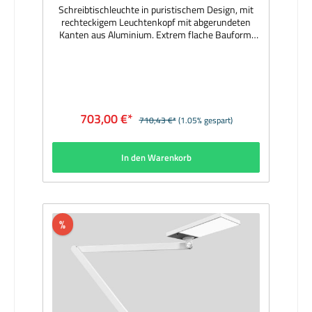
Schreibtischleuchte in puristischem Design, mit
rechteckigem Leuchtenkopf mit abgerundeten
Kanten aus Aluminium. Extrem flache Bauform.
Leuchtenkopf 360° drehbar und +/-15°
schwenkbar. Leuchtenarm mit drei Gelenken für
höchste Flexibilität. Direkte Lichtverteilung durch
LGP-Body (Light-Guiding-Prism), seitlich
eingekoppeltes Licht durch Lasergravur nach
unten gelenkt. Opale PMMA-Abdeckung für
703,00 €*
710,43 €*
(1.05% gespart)
absolut homogene Ausleuchtung. Stufenloses
Dimmen via optischem Sensor (10-100% analog).
Mit eingebautem Präsenzmelder. Integrierte USB-
In den Warenkorb
Ladebuchse zum Aufladen eines Smart Devices.
Externes Konverter-Netzteil mit Netzstecker.
Montage an separat zu bestellendem
unterschiedlichen Befestigungszubehör
(Fußplatte, Tischklemme oder Wandbefestigung)
möglich. Hersteller: XALMaterial: Aluminium
%
schwarz pulverbeschichtet, opale PMMA-
AbdeckungAbmessungen (mm): 227 x 120 x
880Bestückung: 11W LED 3000KLichtstrom (lm):
1030Lieferumfang: inkl. LeuchtmittelLieferzeit: 4
Wochen