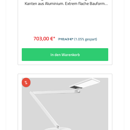
Kanten aus Aluminium. Extrem flache Bauform.
Leuchtenkopf 360° drehbar und +/-15°
schwenkbar. Leuchtenarm mit drei Gelenken für
höchste Flexibilität. Direkte Lichtverteilung durch
LGP-Body (Light-Guiding-Prism), seitlich
eingekoppeltes Licht durch Lasergravur nach
unten gelenkt. Opale PMMA-Abdeckung für
703,00 €*
710,43 €*
(1.05% gespart)
absolut homogene Ausleuchtung. Stufenloses
Dimmen via optischem Sensor (10-100% analog).
Mit eingebautem Präsenzmelder. Integrierte USB-
In den Warenkorb
Ladebuchse zum Aufladen eines Smart Devices.
Externes Konverter-Netzteil mit Netzstecker.
Montage an separat zu bestellendem
unterschiedlichen Befestigungszubehör
(Fußplatte, Tischklemme oder Wandbefestigung)
möglich. Hersteller: XALMaterial: Aluminium
%
schwarz pulverbeschichtet, opale PMMA-
AbdeckungAbmessungen (mm): 227 x 120 x
880Bestückung: 11W LED 4000KLichtstrom (lm):
1030Lieferumfang: inkl. LeuchtmittelLieferzeit: 4
Wochen