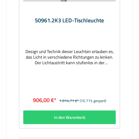
50961.2K3 LED-Tischleuchte
Design und Technik dieser Leuchten erlauben es,
das Licht in verschiedene Richtungen zu lenken.
Der Lichtaustritt kann stufenlos in der
Leuchtenachse verstellt werden. Tischleuchte mit
einer Lichtaustrittsöffnung von 120°. Sie ist 360°
um die Längsachse stufenlos
drehbar.Einstellbares Licht zum Lesen und für
viele Bereiche, in denen die Lichtmenge den
Erfordernissen der Situation angepasst werden
906,00 €*
1.014,71 €*
(10.71% gespart)
soll. Leuchten, bei denen Funktionalität und
Ästhetik auf unverwechselbare Art miteinander
verbunden sind. Hersteller: BEGAMaterial:
In den Warenkorb
Leuchtengehäuse und Blende Oberfläche
Edelstahl, mundgeblasenes Opalglas,
Anschlusskabel schwarz, eingebauter
NetzschalterAbmessungen (mm): Ø 220 x 260,