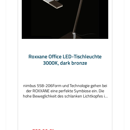
Roxxane Office LED-Tischleuchte
3000K, dark bronze
nimbus 558-206Form und Technologie gehen bei
der ROXXANE eine perfekte Symbiose ein. Die
hohe Beweglichkeit des schlanken Lichtkopfes in
Verbindung mit präzise kalibrierten
Friktionsgelenken und dem 270°-3D-Gelenkkopf
bringt das Licht exakt dorthin wo es gewünscht
wird. Durch die intuitive und berührungslose
Gestensteuerung erhält der Anwender genau das
Licht, das seinen individuellen Ansprüchen gerecht