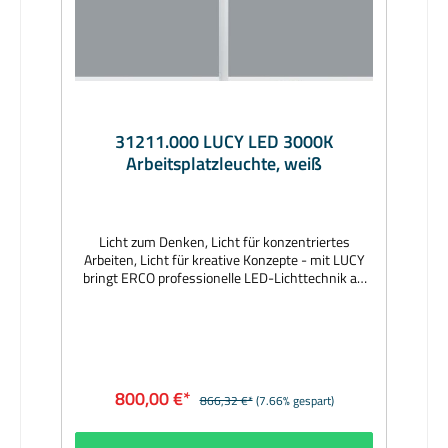
171, Kabel mit Steckernetzteil 2000Bestückung:
10W LED 4000KLichtstrom (lm):
1230Lieferumfang: inkl. LeuchtmittelLieferzeit: 3
Wochen
31211.000 LUCY LED 3000K
Arbeitsplatzleuchte, weiß
Licht zum Denken, Licht für konzentriertes
Arbeiten, Licht für kreative Konzepte - mit LUCY
bringt ERCO professionelle LED-Lichttechnik an
jeden Arbeitsplatz, beispielsweise in Bibliotheken,
Büros oder im Wohnbereich. Das minimalistische
Design ist flexibel in der Anwendung, hochwertig
in der Erscheinung und intuitiv bedienbar. Der
Leuchtenkopf ist um 180° drehbar und lässt sich
individuell ausrichten. Das geschlossene optische
800,00 €*
866,32 €*
(7.66% gespart)
System liegt geschützt im Inneren der Leuchte
und garantiert damit blendfreies Licht mit hohem
Sehkomfort. Über einen Tastdimmer ist LUCY