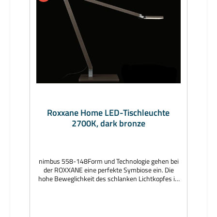
Roxxane Home LED-Tischleuchte
2700K, dark bronze
nimbus 558-148Form und Technologie gehen bei
der ROXXANE eine perfekte Symbiose ein. Die
hohe Beweglichkeit des schlanken Lichtkopfes in
Verbindung mit präzise kalibrierten
Friktionsgelenken und dem 270°-3D-Gelenkkopf
bringt das Licht exakt dorthin wo es gewünscht
wird. Durch die intuitive und berührungslose