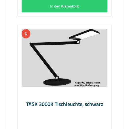
Druckguss, Softlight-Diffusor Acrylglas, Farbe
In den Warenkorb
hellleuchtrot (NEON) RAL3026Abmessungen
(mm): Leuchte 762 x 583, Kopf 75 x
370Bestückung: 14.7W LED.next
4000KLichtstrom (lm): 1500Lieferumfang: inkl.
LeuchtmittelLieferzeit: 2 Wochen
%
TASK 3000K Tischleuchte, schwarz