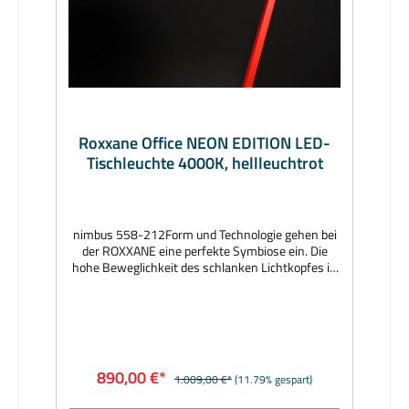
Roxxane Office NEON EDITION LED-
Tischleuchte 4000K, hellleuchtrot
nimbus 558-212Form und Technologie gehen bei
der ROXXANE eine perfekte Symbiose ein. Die
hohe Beweglichkeit des schlanken Lichtkopfes in
Verbindung mit präzise kalibrierten
Friktionsgelenken und dem 270°-3D-Gelenkkopf
bringt das Licht exakt dorthin wo es gewünscht
wird. Durch die intuitive und berührungslose
Gestensteuerung erhält der Anwender genau das
Licht, das seinen individuellen Ansprüchen gerecht
890,00 €*
1.009,00 €*
(11.79% gespart)
wird. Hersteller: nimbusDesigner: Rupert
KoppMaterial: Aluminium, Gelenke Aluminium-