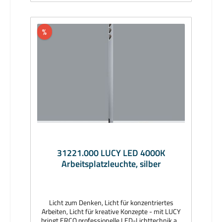
iF Gold Award 2017, German Design Award
Winner 2017, Best of Best Iconic Award
2016Material: Aluminiumprofil silber
pulverbeschichtet; Standfuß: Aluminiumguss,
%
silber pulverbeschichtet; Standfläche, rutschfester
Kunststoff, anthrazit; Reflektor: Kunststoff,
aluminiumbedampft, silber glänzend; Softeclinse;
Abblendelement: Kunststoff,
schwarzAbmessungen (mm): Höhe 749, Fuß Ø
171, Kabel mit Steckernetzteil 2000Bestückung:
10W LED 3000KLichtstrom (lm):
930Lieferumfang: inkl. LeuchtmittelLieferzeit: 3
Wochen
31221.000 LUCY LED 4000K
Arbeitsplatzleuchte, silber
Licht zum Denken, Licht für konzentriertes
Arbeiten, Licht für kreative Konzepte - mit LUCY
bringt ERCO professionelle LED-Lichttechnik an