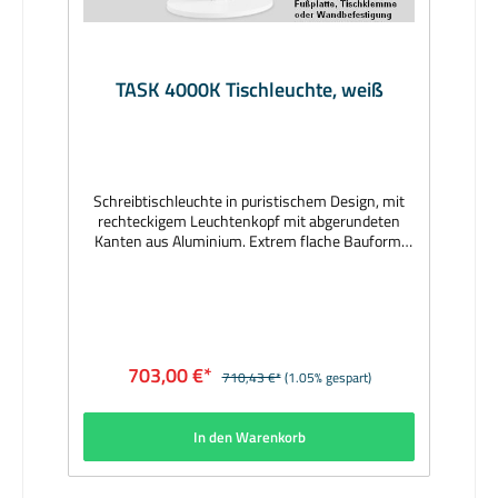
TASK 4000K Tischleuchte, weiß
Schreibtischleuchte in puristischem Design, mit
rechteckigem Leuchtenkopf mit abgerundeten
Kanten aus Aluminium. Extrem flache Bauform.
Leuchtenkopf 360° drehbar und +/-15°
schwenkbar. Leuchtenarm mit drei Gelenken für
höchste Flexibilität. Direkte Lichtverteilung durch
LGP-Body (Light-Guiding-Prism), seitlich
eingekoppeltes Licht durch Lasergravur nach
unten gelenkt. Opale PMMA-Abdeckung für
703,00 €*
710,43 €*
(1.05% gespart)
absolut homogene Ausleuchtung. Stufenloses
Dimmen via optischem Sensor (10-100% analog).
Mit eingebautem Präsenzmelder. Integrierte USB-
In den Warenkorb
Ladebuchse zum Aufladen eines Smart Devices.
Externes Konverter-Netzteil mit Netzstecker.
Montage an separat zu bestellendem