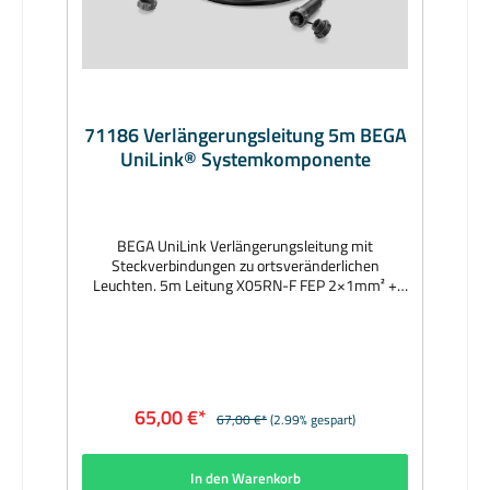
71186 Verlängerungsleitung 5m BEGA
UniLink® Systemkomponente
BEGA UniLink Verlängerungsleitung mit
Steckverbindungen zu ortsveränderlichen
Leuchten. 5m Leitung X05RN-F FEP 2×1mm² +
1G2,5mm². 1 Stecker 3 polig mit Schutzkappe, 1
Kupplung 3 polig, mit Schutzkappe, Schutzart
IP67. Hersteller: BEGAAbmessungen (mm):
5000Lieferzeit: sofort
65,00 €*
67,00 €*
(2.99% gespart)
In den Warenkorb