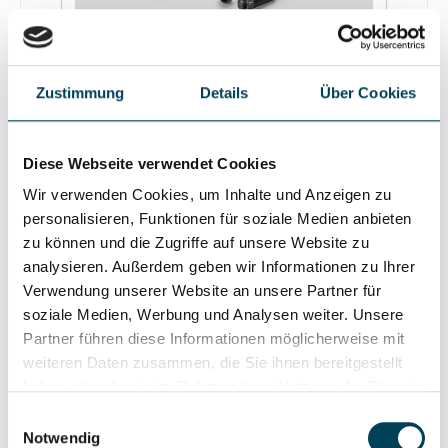
71188 Verlängerungsleitung 20m
Zustimmung
Details
Über Cookies
BEGA UniLink Systemkomponente
Diese Webseite verwendet Cookies
BEGA UniLink Verlängerungsleitung mit
Wir verwenden Cookies, um Inhalte und Anzeigen zu
Steckverbindungen zu ortsveränderlichen
personalisieren, Funktionen für soziale Medien anbieten
Leuchten. 20m Leitung X05RN-F FEP 2×1mm² +
1G2,5mm². 1 Stecker 3 polig mit Schutzkappe, 1
zu können und die Zugriffe auf unsere Website zu
Kupplung 3 polig, mit Schutzkappe, Schutzart
analysieren. Außerdem geben wir Informationen zu Ihrer
IP67. Hersteller: BEGAAbmessungen (mm):
Verwendung unserer Website an unsere Partner für
20000Lieferzeit: 1 Woche
soziale Medien, Werbung und Analysen weiter. Unsere
183,00 €*
Partner führen diese Informationen möglicherweise mit
187,78 €*
(2.55% gespart)
weiteren Daten zusammen, die Sie ihnen bereitgestellt
haben oder die sie im Rahmen Ihrer Nutzung der Dienste
In den Warenkorb
gesammelt haben.
Einwilligungsauswahl
Notwendig