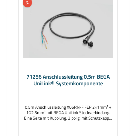
%
71256 Anschlussleitung 0,5m BEGA
UniLink® Systemkomponente
0,5m Anschlussleitung X05RN-F FEP 2×1mm² +
1G2,5mm² mit BEGA UniLink Steckverbindung.
Eine Seite mit Kupplung, 3 polig, mit Schutzkappe,
Schutzart IP67. Eine Seite mit freiem
Leitungsende zur bauseitigen festen
Installation. Hersteller: BEGAAbmessungen (mm):