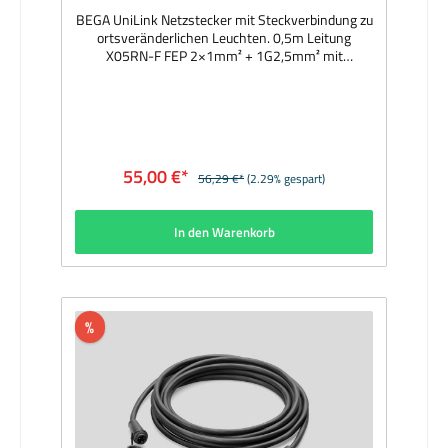
BEGA UniLink Netzstecker mit Steckverbindung zu
ortsveränderlichen Leuchten. 0,5m Leitung
X05RN-F FEP 2×1mm² + 1G2,5mm² mit
Netzstecker (Typ K [Dänemark]) und einer
Steckverbindung zu ortsveränderlichen Leuchten.
Netzstecker mit Schutzart IP44,
Verbindungsstecker mit Schutzart IP67 im
eingesteckten und verschraubten
Zustand. Hersteller: BEGAAbmessungen (mm):
55,00 €*
56,29 €*
(2.29% gespart)
Leitung 500Lieferzeit: 1 Woche
In den Warenkorb
%