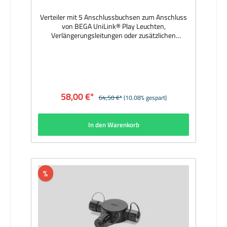
Verteiler mit 5 Anschlussbuchsen zum Anschluss
von BEGA UniLink® Play Leuchten,
Verlängerungsleitungen oder zusätzlichen
Verteilern. 1 Eingangssteckverbindung, 5
Ausgangssteckverbindungen. Ein- und Ausgänge
mit schraubbaren
Verschlussabdeckungen. Hersteller:
BEGAMaterial: Gehäuse aus Kunststoff, innen
vergossen, Farbe schwarzAbmessungen (mm):
58,00 €*
64,50 €*
(10.08% gespart)
136 x 129 x 30Lieferzeit: 1 Woche
In den Warenkorb
%