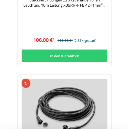
Leuchten. 10m Leitung X05RN-F FEP 2×1mm² +
1G2,5mm². 1 Stecker 3 polig mit Schutzkappe, 1
Kupplung 3 polig, mit Schutzkappe, Schutzart
IP67. Hersteller: BEGAAbmessungen (mm):
10000Lieferzeit: sofort
106,00 €*
108,53 €*
(2.33% gespart)
In den Warenkorb
%