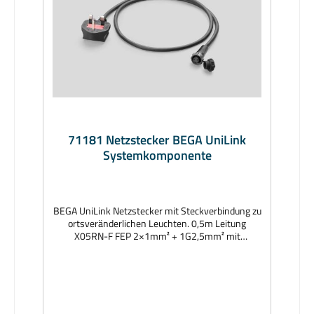
71181 Netzstecker BEGA UniLink
Systemkomponente
BEGA UniLink Netzstecker mit Steckverbindung zu
ortsveränderlichen Leuchten. 0,5m Leitung
X05RN-F FEP 2×1mm² + 1G2,5mm² mit
Netzstecker (Typ G [Großbritannien]) und einer
Steckverbindung zu ortsveränderlichen Leuchten.
Netzstecker mit Schutzart IP44,
Verbindungsstecker mit Schutzart IP67 im
eingesteckten und verschraubten
Zustand. Hersteller: BEGAAbmessungen (mm):