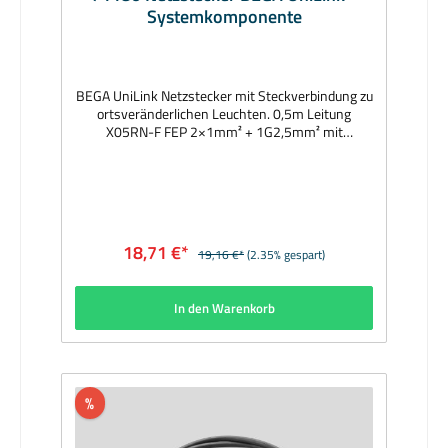
Systemkomponente
BEGA UniLink Netzstecker mit Steckverbindung zu
ortsveränderlichen Leuchten. 0,5m Leitung
X05RN-F FEP 2×1mm² + 1G2,5mm² mit
Netzstecker (Typ F [Deutschland und Europa] / Typ
E [Frankreich und Belgien]) und einer
Steckverbindung zu ortsveränderlichen Leuchten.
Netzstecker mit Schutzart IP44,
Verbindungsstecker mit Schutzart IP67 im
eingesteckten und verschraubten
18,71 €*
19,16 €*
(2.35% gespart)
Zustand. Hersteller: BEGAAbmessungen (mm):
Leitung 500Lieferzeit: sofort
In den Warenkorb
%