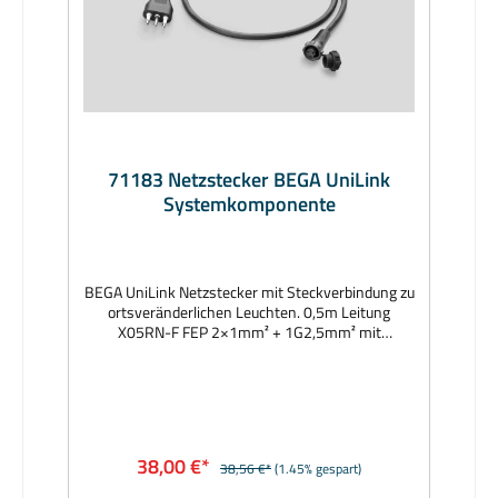
71183 Netzstecker BEGA UniLink
Systemkomponente
BEGA UniLink Netzstecker mit Steckverbindung zu
ortsveränderlichen Leuchten. 0,5m Leitung
X05RN-F FEP 2×1mm² + 1G2,5mm² mit
Netzstecker (Typ L [Italien]) und einer
Steckverbindung zu ortsveränderlichen Leuchten.
Netzstecker mit Schutzart IP44,
Verbindungsstecker mit Schutzart IP67 im
eingesteckten und verschraubten
Zustand. Hersteller: BEGAAbmessungen (mm):
38,00 €*
38,56 €*
(1.45% gespart)
Leitung 500Lieferzeit: 1 Woche