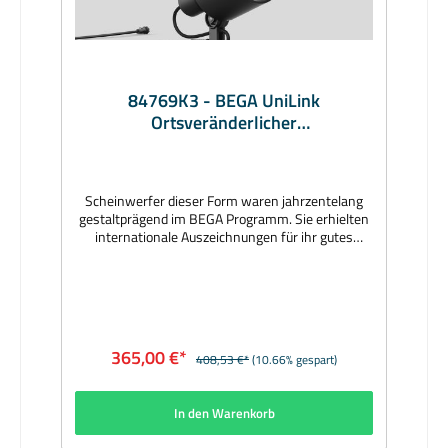
84769K3 - BEGA UniLink
Ortsveränderlicher
Gartenscheinwerfer, grafit
Scheinwerfer dieser Form waren jahrzentelang
gestaltprägend im BEGA Programm. Sie erhielten
internationale Auszeichnungen für ihr gutes
Design. Als leuchtende Klassiker wurden sie zu
Leitbildern der Branche. Behutsam hat BEGA nun
ihre Gestalt geändert und ihre Technik den
heutigen Anforderungen angepasst. Sie sind in
streuender oder breitstreuender
Lichtcharakteristik lieferbar. Mit einem
365,00 €*
408,53 €*
(10.66% gespart)
Scheinwerfertyp können somit unterschiedliche
Beleuchtungsaufgaben im privaten Bereich erfüllt
werden. Lichtinseln lassen sich ebenso realisieren
In den Warenkorb
wie die Akzentbeleuchtung von Bau- oder
Gartendetails. Symmetrisch-breitstreuende