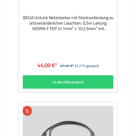
BEGA UniLink Netzstecker mit Steckverbindung zu
ortsveränderlichen Leuchten. 0,5m Leitung
X05RN-F FEP 2×1mm² + 1G2,5mm² mit
Netzstecker (Typ J [Schweiz und Liechtenstein])
und einer Steckverbindung zu ortsveränderlichen
Leuchten. Netzstecker mit Schutzart IP44,
Verbindungsstecker mit Schutzart IP67 im
eingesteckten und verschraubten
Zustand. Hersteller: BEGAAbmessungen (mm):
44,00 €*
45,46 €*
(3.21% gespart)
Leitung 500Lieferzeit: 1 Woche
In den Warenkorb
%