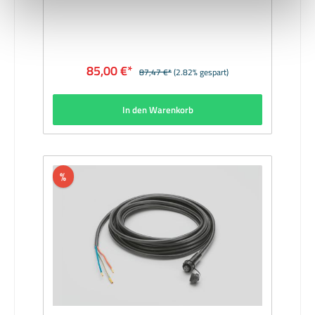
Anwendungen oberhalb der Bodenfläche
bestimmt und darf nicht eingegraben werden.
Gehäuse innen vergossen. 1
Eingangssteckverbindung, 5
Ausgangssteckverbindungen. Ein- und Ausgänge
85,00 €*
87,47 €*
(2.82% gespart)
mit schraubbaren Verschlussabdeckungen.
Maximale Strombelastung 6A. Für den Anschluss
des BEGA UniLink Systems an das Stromnetz ist
In den Warenkorb
ein separat zu bestellender Netzstecker
erforderlich. Hersteller: BEGAMaterial: Gehäuse
aus KunststoffAbmessungen (mm): 150 x 130 x
30Lieferzeit: sofort
%