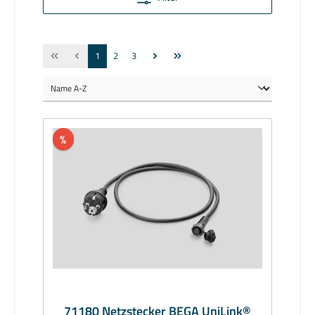
1
2
3
%
71180 Netzstecker BEGA UniLink®