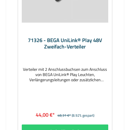
71326 - BEGA UniLink® Play 48V
Zweifach-Verteiler
Verteiler mit 2 Anschlussbuchsen zum Anschluss
von BEGA UniLink® Play Leuchten,
Verlängerungsleitungen oder zusätzlichen
Verteilern. 1 Eingangssteckverbindung, 2
Ausgangssteckverbindungen. Ein- und Ausgänge
mit schraubbaren
Verschlussabdeckungen. Hersteller:
BEGAMaterial: Gehäuse aus Kunststoff, innen
vergossen, Farbe schwarzAbmessungen (mm): 80
44,00 €*
48,31 €*
(8.92% gespart)
x 67 x 20Lieferzeit: 1 Woche