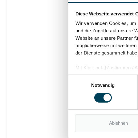
Diese Webseite verwendet 
Wir verwenden Cookies, um I
und die Zugriffe auf unsere 
Website an unsere Partner fü
möglicherweise mit weiteren
der Dienste gesammelt habe
Mit Klick auf „[Zustimmen / Al
in unserem Shop an unseren 
Einwilligungsauswahl
Daten Ihnen nicht persönlic
Notwendig
Marktverhaltensanalysen) ver
Ablehnen