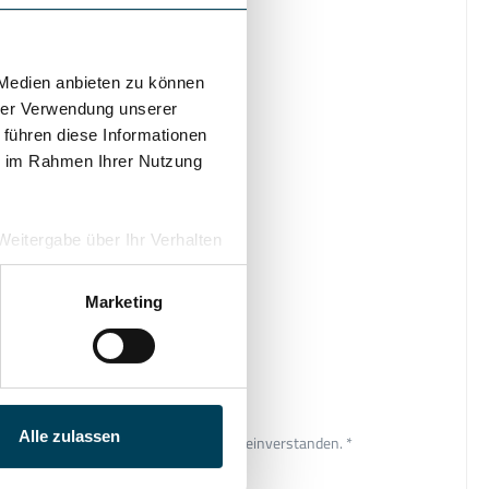
 Medien anbieten zu können
hrer Verwendung unserer
 führen diese Informationen
ie im Rahmen Ihrer Nutzung
e Weitergabe über Ihr Verhalten
eutschland), die diese
besserungen,
Marketing
Alle zulassen
und die
AGB
gelesen und bin mit ihnen einverstanden. *