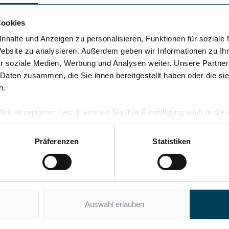
Cookies
Telefonnummer
nhalte und Anzeigen zu personalisieren, Funktionen für soziale
Website zu analysieren. Außerdem geben wir Informationen zu I
r soziale Medien, Werbung und Analysen weiter. Unsere Partner
Lieferadresse weicht von Rechnungsadresse ab.
 Daten zusammen, die Sie ihnen bereitgestellt haben oder die s
n.
les akzeptieren / etc.]“ erteilen Sie Ihre Einwilligung auch in di
Partner, die shopware AG (Ebbinghoff 10, 48624 Schöppingen, D
h zuordnen kann, sie aber zu eigenen Zwecken (z.B. Produktver
Präferenzen
Statistiken
Um weiterzugehen, geben Sie die oben abgebildeten Zeichen ein*
arbeiten darf.
Datenschutz
Auswahl erlauben
Ich habe die
Datenschutzbestimmungen
zur Kenntnis genommen 
Die mit einem Stern (*) markierten Felder sind Pflichtfelder.