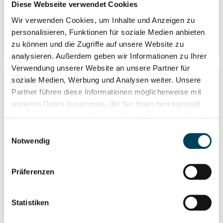
Diese Webseite verwendet Cookies
Eigenschaften
Wir verwenden Cookies, um Inhalte und Anzeigen zu
personalisieren, Funktionen für soziale Medien anbieten
Bewertungen
zu können und die Zugriffe auf unsere Website zu
analysieren. Außerdem geben wir Informationen zu Ihrer
Verwendung unserer Website an unsere Partner für
soziale Medien, Werbung und Analysen weiter. Unsere
Partner führen diese Informationen möglicherweise mit
Zubehör
weiteren Daten zusammen, die Sie ihnen bereitgestellt
haben oder die sie im Rahmen Ihrer Nutzung der Dienste
%
gesammelt haben.
Einwilligungsauswahl
Notwendig
Mit Klick auf „[Zustimmen / Alles akzeptieren / etc.]“
erteilen Sie Ihre Einwilligung auch in die Weitergabe über
Präferenzen
Ihr Verhalten in unserem Shop an unseren Partner, die
shopware AG (Ebbinghoff 10, 48624 Schöppingen,
Deutschland), die diese Daten Ihnen nicht persönlich
Statistiken
zuordnen kann, sie aber zu eigenen Zwecken (z.B.