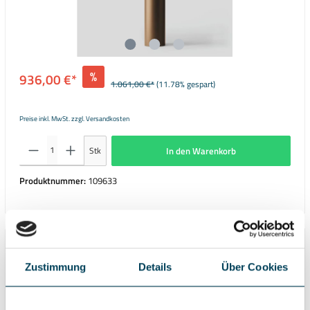
%
936,00 €*
1.061,00 €*
(11.78% gespart)
Preise inkl. MwSt. zzgl. Versandkosten
Stk
In den Warenkorb
Produktnummer:
109633
Beschreibung
Zustimmung
Details
Über Cookies
Garten- und Wegeleuchten mit einer optischen Gürtellinse aus
Kristallglas. Die Gürtellinse mit ihrer speziellen Abstrahlchar…
Mehr